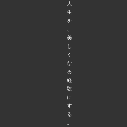
人
生
を
、
美
し
く
な
る
経
験
に
す
る
。