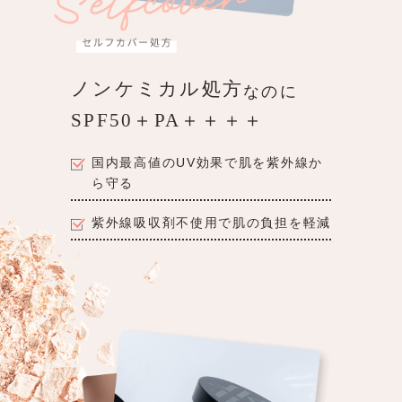
ノンケミカル処方
なのに
SPF50＋PA＋＋＋＋
国内最高値のUV効果
で肌を紫外線か
ら守る
紫外線吸収剤不使用
で肌の負担を軽減