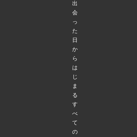
出
会
っ
た
日
か
ら
は
じ
ま
る
す
べ
て
の