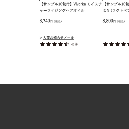
【サンプル10包付】Vivorka モイスチ
【サンプル10包付
ャーライジングヘアオイル
ION (ラクト
3,740
8,800
円
(税込)
円
(税込)
入荷お知らせメール
41件