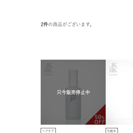
2件
の商品がございます。
只今販売停止中
ヘアケア
化粧水