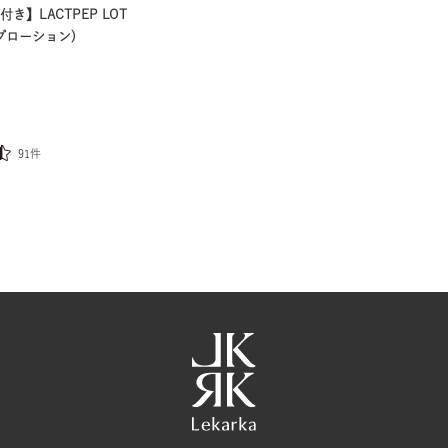
き】LACTPEP LOT
ペプローション)
91件