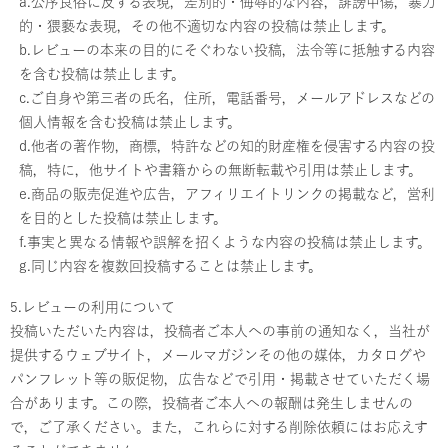
a.公序良俗に反する表現，差別的・侮辱的な内容，誹謗中傷，暴力
的・猥褻な表現，その他不適切な内容の投稿は禁止します。
b.レビューの本来の目的にそぐわない投稿，法令等に抵触する内容
を含む投稿は禁止します。
c.ご自身や第三者の氏名，住所，電話番号，メールアドレスなどの
個人情報を含む投稿は禁止します。
d.他者の著作物，商標，特許などの知的財産権を侵害する内容の投
稿，特に，他サイトや書籍からの無断転載や引用は禁止します。
e.商品の販売促進や広告，アフィリエイトリンクの掲載など，営利
を目的とした投稿は禁止します。
f.事実と異なる情報や誤解を招くような内容の投稿は禁止します。
g.同じ内容を複数回投稿することは禁止します。
5.レビューの利用について
投稿いただいた内容は，投稿者ご本人への事前の通知なく，当社が
提供するウェブサイト，メールマガジンその他の媒体，カタログや
パンフレット等の販促物，広告などで引用・掲載させていただく場
合があります。この際，投稿者ご本人への報酬は発生しませんの
で，ご了承ください。また，これらに対する削除依頼にはお応えす