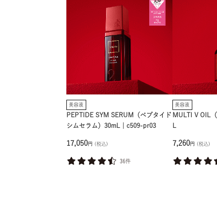
美容液
美容液
PEPTIDE SYM SERUM（ペプタイド
MULTI V O
シムセラム）30mL｜c509-pr03
L
17,050
7,260
円
(税込)
円
(税込)
36件