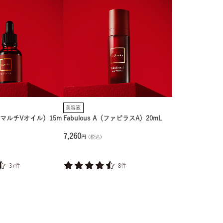
美容液
IL（マルチVオイル）15m
Fabulous A（ファビラスA）20mL
7,260
円
(税込)
37件
8件