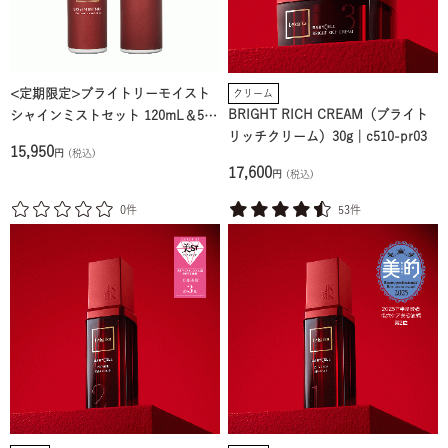
<定期限定>ブライトリーモイスト
クリーム
BRIGHT RICH CREAM（ブライト
シャインミストセット 120mL＆50
リッチクリーム）30g｜c510-pr03
m｜c511-pr03
15,950
円
(税込)
17,600
円
(税込)
0件
53件