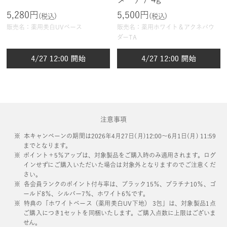
5,280円
5,500円
(税込)
(税込)
販売名：薬用美白UVベース
販売名：薬用ホワイト＆アクネパウ
ダーTA
注意事項
本キャンペーンの期間は2026年4月27日(月)12:00～6月1日(月) 11:59
までとなります。
ポイント＋5％アップは、対象製品をご購入時のみ適用されます。ログ
インせずにご購入いただいた場合は対象外となりますのでご注意くだ
さい。
各会員ランクのポイント付与率は、ブラック15％、プラチナ10％、ゴ
ールド8％、シルバー7％、ホワイト6％です。
特典の「ホワイトベース（薬用美白UV下地） 3包」は、対象製品1点
ご購入につき1セットを同梱いたします。ご購入点数に上限はございま
せん。