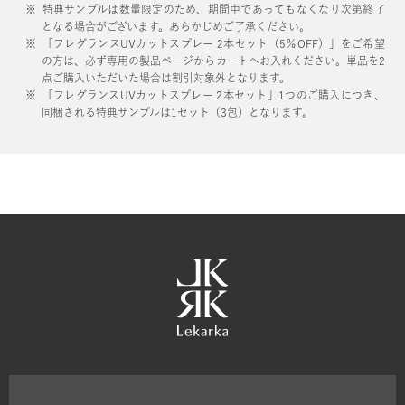
特典サンプルは数量限定のため、期間中であってもなくなり次第終了
となる場合がございます。あらかじめご了承ください。
「フレグランスUVカットスプレー 2本セット（5％OFF）」をご希望
の方は、必ず専用の製品ページからカートへお入れください。単品を2
点ご購入いただいた場合は割引対象外となります。
「フレグランスUVカットスプレー 2本セット」1つのご購入につき、
同梱される特典サンプルは1セット（3包）となります。