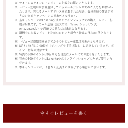
サイトにログインの上レビューの記載をお願いいたします。
レビュー記載時は会員登録しているメールアドレスでのご入力をお願いい
たします。異なるメールアドレスを記載された場合、会員登録の確認がで
きないためキャンペーンの対象外となります。
当キャンペーンはLekarka公式オンラインショップでの購入・レビュー記
載が対象です。モール店舗（楽天市場、Yahoo!ショッピング、
Amazon.co.jp）や店頭での購入は対象外となります。
期間中に複数レビューを記載いただいた場合も特典の付与は1回となりま
す。
レビュー記載期間を過ぎてからのレビュー記載は対象外となります。
8月31日(月)12:00時点でメルマガを「受け取る」に選択している方が、ポ
イント付与の対象です。
特典の300ポイントは9月中旬を目処にメールにてお送りをいたします。
特典の300ポイントはLekarka公式オンラインショップのみでご使用いた
だけます。
本キャンペーンは、予告なく延長または終了する場合がございます。
今すぐレビューを書く