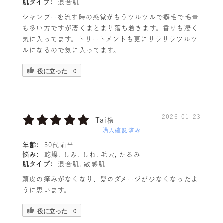
肌タイプ:
混合肌
シャンプーを流す時の感覚がもうツルツルで癖毛で毛量
も多い方ですが凄くまとまり落ち着きます。香りも凄く
気に入ってます。トリートメントも更にサラサラツルツ
ルになるので気に入ってます。
役に立った
0
2026-01-23
Tai様
購入確認済み
年齢:
50代前半
悩み:
乾燥, しみ, しわ, 毛穴, たるみ
肌タイプ:
混合肌, 敏感肌
頭皮の痒みがなくなり、髪のダメージが少なくなったよ
うに思います。
役に立った
0