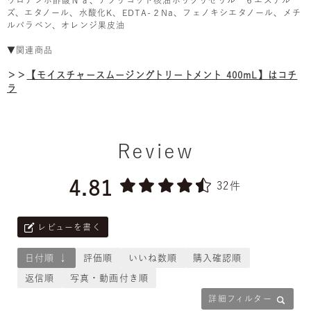
ウロアンホ酢酸Ｎａ、アプリコット核油ポリグリセリル－６エステル
ズ、エタノール、水酸化K、EDTA-２Na、フェノキシエタノール、メチ
ルパラベン、オレンジ果皮油
▼関連商品
＞＞
【モイスチャースムージングトリートメント 400mL】はコチ
ラ
Review
4.81
32件
レビューを書く
日付順 ↓
評価順
いいね数順
購入確認順
返信順
写真・動画付き順
詳細フィルター