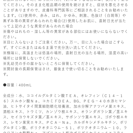
てください。そのまま化粧品類の使用を続けますと、症状を悪化させる
ことがありますので、皮膚科専門医等にご相談されることをお勧めいた
します。(1)使用中、赤み、はれ、かゆみ、刺激、色抜け（白斑等）や
黒ずみ等の異常があらわれた場合(2)使用したお肌に、直射日光が当た
って上記のような異常があらわれた場合
※傷やはれもの・湿しん等の異常がある部位にはお使いにならないでく
ださい。
※目に入らないようご注意ください。万一、目に入った場合はこすら
ず、すぐに水またはぬるま湯で充分洗い流してください。
※極端に、高温または低温の場所、直射日光の当たる場所、湿度の高い
場所には保管しないでください。
※乳幼児の手の届かないところに保管してください。
※開封後の長期保管はさけ、最後まで使い切ることをお勧めいたしま
す。
●容量：400mL
全成分：水、ココイルグルタミン酸ＴＥＡ、オレフィン（Ｃ１４－１
６）スルホン酸Ｎａ、コカミドＤＥＡ、BG、ＰＥＧ－４０水添ヒマシ
油、ヒトサイタイ間葉細胞順化培養液、加水分解アナツバメ巣エキス、
酒粕エキス、トウミツ、カンゾウ根エキス、オランダガラシ葉／茎エキ
ス、セイヨウキズタ葉／茎エキス、サボンソウ葉エキス、ゴボウ根エキ
ス、レモン果実エキス、ＰＣＡ－Ｎａ、カルボキシメチルキチン、ポリ
グルタミン酸、ポリクオタニウム－５１、ポリクオタニウム－１０、ラ