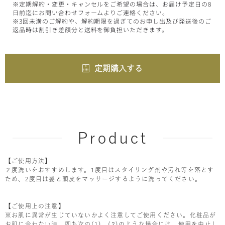
※定期解約・変更・キャンセルをご希望の場合は、お届け予定日の8
日前迄にお問い合わせフォームよりご連絡ください。
※3回未満のご解約や、解約期限を過ぎてのお申し出及び発送後のご
返品時は割引き差額分と送料を御負担いただきます。
定期購入する
Product
【ご使用方法】
２度洗いをおすすめします。1度目はスタイリング剤や汚れ等を落とす
ため、2度目は髪と頭皮をマッサージするように洗ってください。
【ご使用上の注意】
※お肌に異常が生じていないかよく注意してご使用ください。化粧品が
お肌に合わない時、即ち次の(1)、(2)のような場合には、使用を中止し