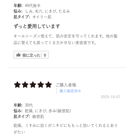
年齢:
40代後半
悩み:
しみ, 毛穴, にきび, たるみ
肌タイプ:
オイリー肌
ずっと愛用しています
オールシーズン使えて、肌の安定を守ってくれます。他の製
品に替えても戻ってくる欠かせない美容液です。
役に立った
0
ご購入者様
購入確認済み
2025-10-07
年齢:
30代
悩み:
乾燥, にきび, 赤み(敏感肌)
肌タイプ:
敏感肌
乾燥、くすみに効くがニキビにももっと効いてくれるとあり
がたい