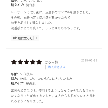
悩み:
しみ, しわ, 毛穴
肌タイプ:
混合肌
レーザーシミ取り後に、皮膚科でサンプルを頂きました。
その後、成分内容と使用感が良かったので
効果を期待して購入しました。
浸透感がとても良くて、しっとりもちもちします。
役に立った
1
2025-02-15
はるみ様
購入確認済み
年齢:
50代後半
悩み:
乾燥, しみ, しわ, 毛穴, にきび, たるみ
肌タイプ:
敏感肌
毎日の必需品です。使用するようになってから毛穴も目立た
なくなりツヤが出てきました。友人からも肌がキレイと言わ
れるようになりました。