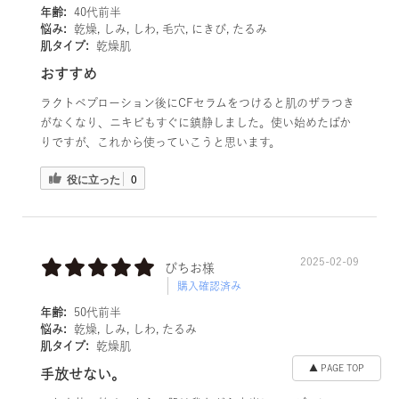
年齢:
40代前半
悩み:
乾燥, しみ, しわ, 毛穴, にきび, たるみ
肌タイプ:
乾燥肌
おすすめ
ラクトペプローション後にCFセラムをつけると肌のザラつき
がなくなり、ニキビもすぐに鎮静しました。使い始めたばか
りですが、これから使っていこうと思います。
役に立った
0
2025-02-09
ぴちお様
購入確認済み
年齢:
50代前半
悩み:
乾燥, しみ, しわ, たるみ
肌タイプ:
乾燥肌
▲ PAGE TOP
手放せない。