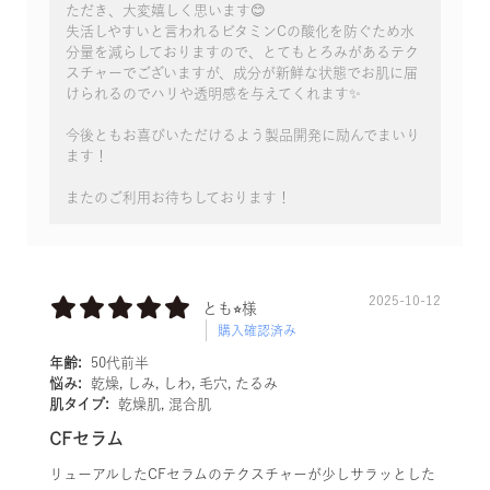
ただき、大変嬉しく思います😊
失活しやすいと言われるビタミンCの酸化を防ぐため水
分量を減らしておりますので、とてもとろみがあるテク
スチャーでございますが、成分が新鮮な状態でお肌に届
けられるのでハリや透明感を与えてくれます✨
今後ともお喜びいただけるよう製品開発に励んでまいり
ます！
またのご利用お待ちしております！
2025-10-12
とも⭐︎様
購入確認済み
年齢:
50代前半
悩み:
乾燥, しみ, しわ, 毛穴, たるみ
肌タイプ:
乾燥肌, 混合肌
CFセラム
リューアルしたCFセラムのテクスチャーが少しサラッとした