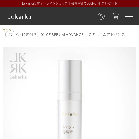
Lekarka公式オンラインショップ｜会員登録で500POINTプレゼント
TOP
【サンプル10包付き】01 CF SERUM ADVANCE （ＣＦセラムアドバンス）