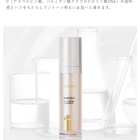
C（アスコルビン酸、パルミチン酸アスコルビルリン酸3Na）が透明
感とハリをもたらしワントーン明るいお肌へと導きます。