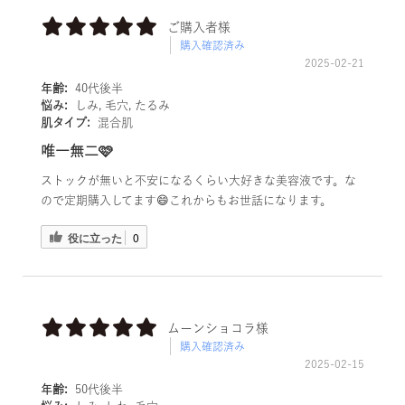
ご購入者様
購入確認済み
2025-02-21
年齢:
40代後半
悩み:
しみ, 毛穴, たるみ
肌タイプ:
混合肌
唯一無二🩷
ストックが無いと不安になるくらい大好きな美容液です。な
ので定期購入してます😄これからもお世話になります。
役に立った
0
ムーンショコラ様
購入確認済み
2025-02-15
年齢:
50代後半